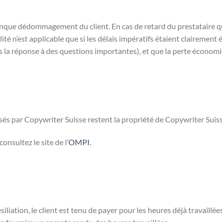
onque dédommagement du client. En cas de retard du prestataire qu
ité n’est applicable que si les délais impératifs étaient clairement ét
ns la réponse à des questions importantes), et que la perte économ
éalisés par Copywriter Suisse restent la propriété de Copywriter Su
onsultez le site de l’
OMPI
.
ésiliation, le client est tenu de payer pour les heures déjà travaillé