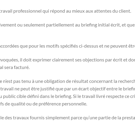
 travail professionnel qui répond au mieux aux attentes du client.
tivement ou seulement partiellement au briefing initial écrit, et qu
accordées que pour les motifs spécifiés ci-dessus et ne peuvent ê
ns évoquées, il doit exprimer clairement ses objections par écrit et 
al sera facturé.
ire n’est pas tenu à une obligation de résultat concernant la reche
ravail ne peut être justifié que par un écart objectif entre le briefi
public cible défini dans le briefing. Si le travail livré respecte ce c
tifs de qualité ou de préférence personnelle.
mble des travaux fournis simplement parce qu’une partie de la pre