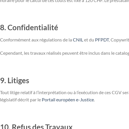
horaire pour le calcul de ces coûts est fixé à 120 CHF. Le prestata
8. Confidentialité
Conformément aux régulations de la
CNIL
et du
PFPDT
, Copywrit
Cependant, les travaux réalisés peuvent être inclus dans le catal
9. Litiges
Tout litige relatif à l’interprétation ou à l’exécution de ces CGV se
législatif décrit par le
Portail européen e-Justice
.
10. Refus des Travaux